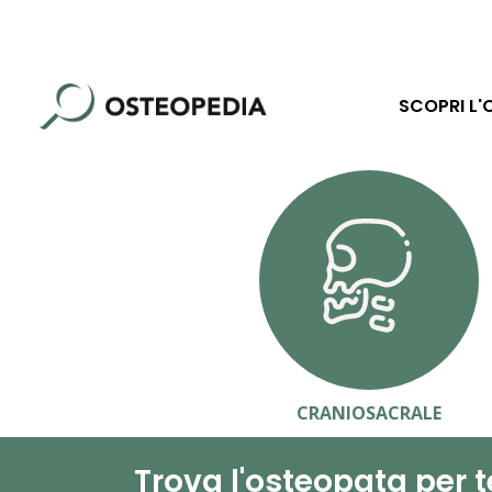
SCOPRI L'
CRANIOSACRALE
Trova l'osteopata per t