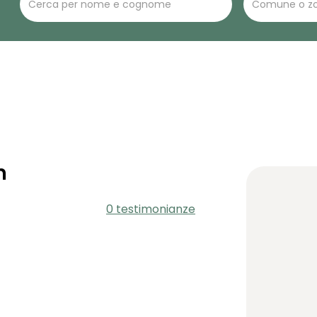
n
0 testimonianze