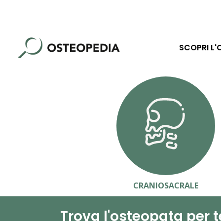
SCOPRI L'
CRANIOSACRALE
Trova l'osteopata per t