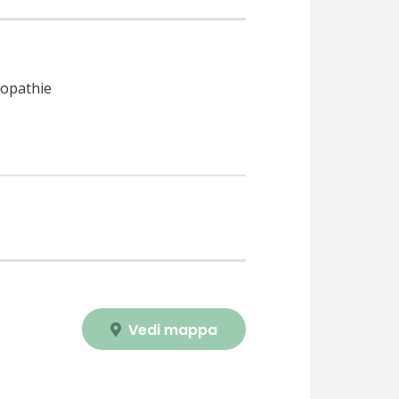
éopathie
Vedi mappa