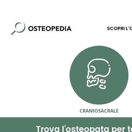
SCOPRI L'
CRANIOSACRALE
Trova l'osteopata per t